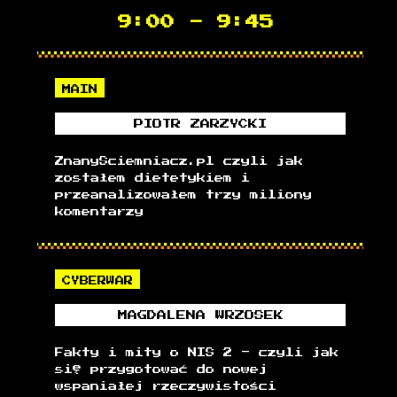
9:00
-
9:45
MAIN
PIOTR
ZARZYCKI
ZnanySciemniacz.pl czyli jak
zostałem dietetykiem i
przeanalizowałem trzy miliony
komentarzy
CYBERWAR
MAGDALENA
WRZOSEK
Fakty i mity o NIS 2 - czyli jak
się przygotować do nowej
wspaniałej rzeczywistości