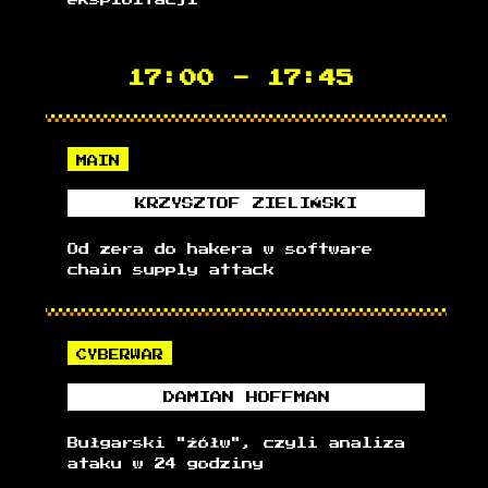
17:00
-
17:45
MAIN
KRZYSZTOF
ZIELIŃSKI
Od zera do hakera w software
chain supply attack
CYBERWAR
DAMIAN
HOFFMAN
Bułgarski "żółw", czyli analiza
ataku w 24 godziny