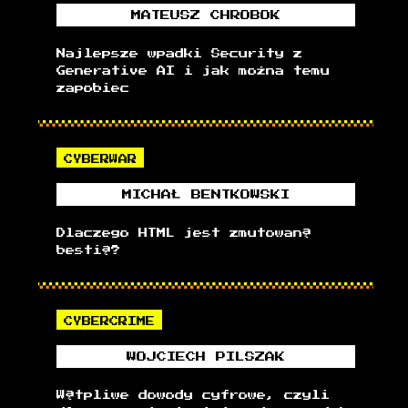
MATEUSZ
CHROBOK
Najlepsze wpadki Security z
Generative AI i jak można temu
zapobiec
CYBERWAR
MICHAŁ
BENTKOWSKI
Dlaczego HTML jest zmutowaną
bestią?
CYBERCRIME
WOJCIECH
PILSZAK
Wątpliwe dowody cyfrowe, czyli