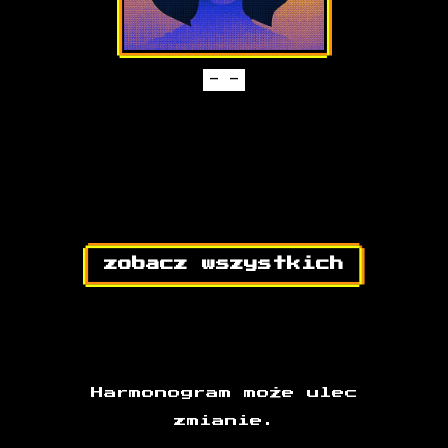
SKI
- -
ADOWY
#BELIK
zobacz wszystkich
Harmonogram może ulec
zmianie.