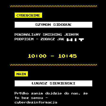
CYBERCRIME
SZYMON
SIDORUK
POKONALIŚMY SMISHING JEDNYM
PODPISEM - ZOBACZ JAK █▬█ █ ▀█▀
10:00
-
10:45
MAIN
ŁUKASZ
SIEWIERSKI
Prędko zanim dojdzie do nas, że
to bez sensu -
cyberdezinformacja