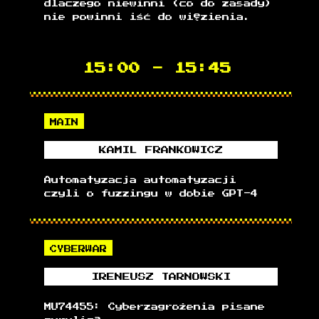
dlaczego niewinni (co do zasady)
nie powinni iść do więzienia.
15:00
-
15:45
MAIN
KAMIL
FRANKOWICZ
Automatyzacja automatyzacji
czyli o fuzzingu w dobie GPT-4
CYBERWAR
IRENEUSZ
TARNOWSKI
MU74455: Cyberzagrożenia pisane