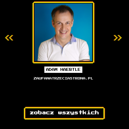
SKI
ADAM HAERTLE
P
DOWY
ZAUFANATRZECIASTRONA.PL
zobacz wszystkich