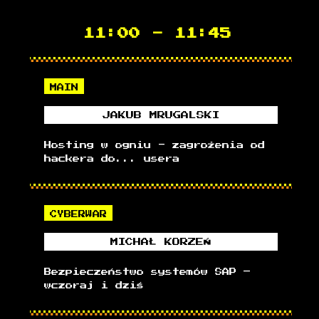
11:00
-
11:45
MAIN
JAKUB
MRUGALSKI
Hosting w ogniu - zagrożenia od
hackera do... usera
CYBERWAR
MICHAŁ
KORZEŃ
Bezpieczeństwo systemów SAP –
wczoraj i dziś