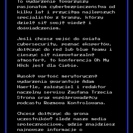
To wydarzenie towarzyszy
pasjonatom cyberbezpieczeństwa od
kilku lat i przyciąga najlepszych
specjalistów z branży, którzy
dzielą się swoją wiedzą i
doświadczeniem.
Jeśli chcesz wejść do świata
cybersecurity, poznać ekspertów,
dołączyć do red lub blue teamu i
cieszyć się niepowtarzalną
atmosferą, to konferencja Oh My
H@ck jest dla Ciebie.
Wysoką wartość merytoryczną
wydarzenia gwarantuje Adam
Haertle, założyciel i redaktor
naczelny serwisu Zaufana Trzecia
Strona oraz współprowadzący
podcastu Rozmowa Kontrolowana.
Chcesz dołączyć do grona
uczestników? Śledź nasze media
społecznościowe, gdzie znajdziesz
najnowsze informacje o