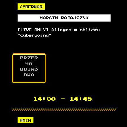
CYBERWAR
MARCIN
RATAJCZYK
[LIVE ONLY] Allegro w obliczu
"cyberwojny"
PRZER
WA
OBIAD
OWA
14:00
-
14:45
MAIN