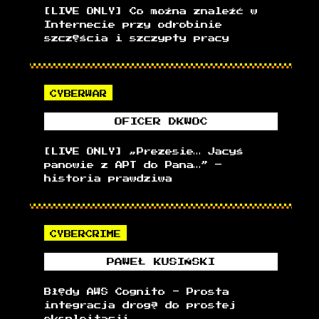
[LIVE ONLY] Co można znaleźć w
Internecie przy odrobinie
szczęścia i szczypty pracy
CYBERWAR
OFICER
DKWOC
[LIVE ONLY] „Prezesie… Jacyś
panowie z APT do Pana…” –
historia prawdziwa
CYBERCRIME
PAWEŁ
KUSIŃSKI
Błędy AWS Cognito - Prosta
integracja drogą do prostej
eksploitacji