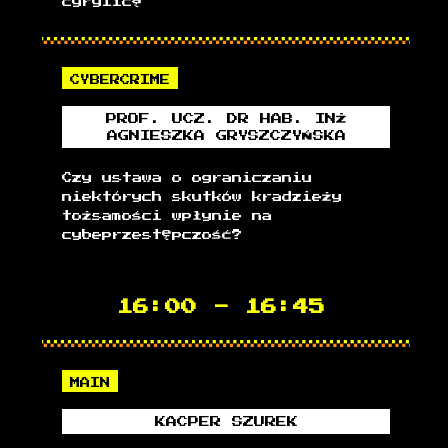
cyrylicą
CYBERCRIME
PROF. UCZ. DR HAB. INŻ
AGNIESZKA
GRYSZCZYŃSKA
Czy ustawa o ograniczaniu
niektórych skutków kradzieży
tożsamości wpłynie na
cybeprzestępczość?
16:00
-
16:45
MAIN
KACPER
SZUREK