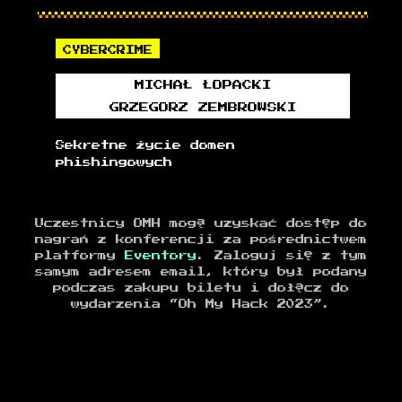
CYBERCRIME
MICHAŁ
ŁOPACKI
GRZEGORZ
ZEMBROWSKI
Sekretne życie domen
phishingowych
Uczestnicy OMH mogą uzyskać dostęp do
nagrań z konferencji za pośrednictwem
platformy
Eventory
. Zaloguj się z tym
samym adresem email, który był podany
podczas zakupu biletu i dołącz do
wydarzenia “Oh My Hack 2023”.