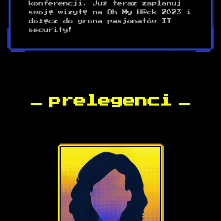
konferencji. Już teraz zaplanuj
swoją wizytę na Oh My H@ck 2023 i
dołącz do grona pasjonatów IT
security!
prelegenci