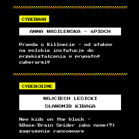
CYBERWAR
ANNA
WASILEWSKA - ŚPIOCH
Prawda o Killnecie - od ataków
na polskie instytucje do
przekształcenia w prywatną
cyberarmię
CYBERCRIME
WOJCIECH
LESICKI
SŁAWOMIR
KIRAGA
New kids on the block -
8Base/Brain Spider jako nowe(?)
zagrożenie ransomware