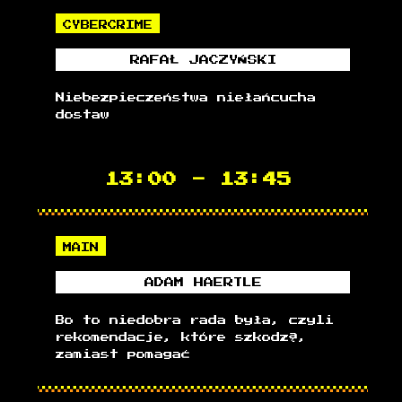
CYBERCRIME
RAFAŁ
JACZYŃSKI
Niebezpieczeństwa niełańcucha
dostaw
13:00
-
13:45
MAIN
ADAM
HAERTLE
Bo to niedobra rada była, czyli
rekomendacje, które szkodzą,
zamiast pomagać