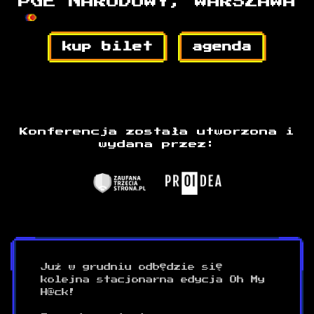
PGE NARODOWY, WARSZAWA
kup bilet
agenda
Konferencja została utworzona i
wydana przez:
Już w grudniu odbędzie się
kolejna stacjonarna edycja Oh My
H@ck!