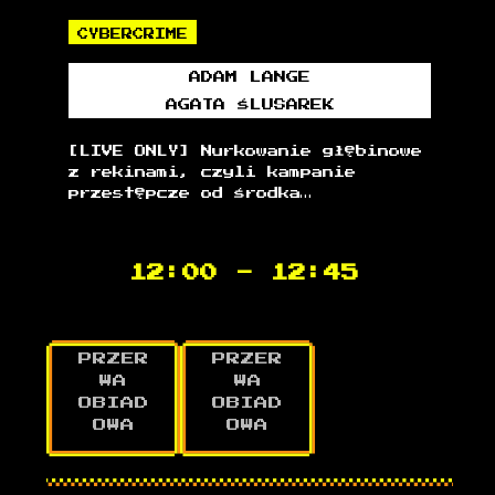
CYBERCRIME
ADAM
LANGE
AGATA
ŚLUSAREK
[LIVE ONLY] Nurkowanie głębinowe
z rekinami, czyli kampanie
przestępcze od środka…
12:00
-
12:45
PRZER
PRZER
WA
WA
OBIAD
OBIAD
OWA
OWA