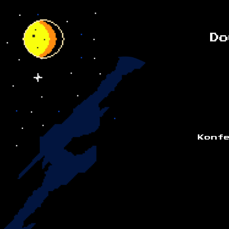
Do
Konf