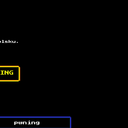
olsku.
ING
pwning