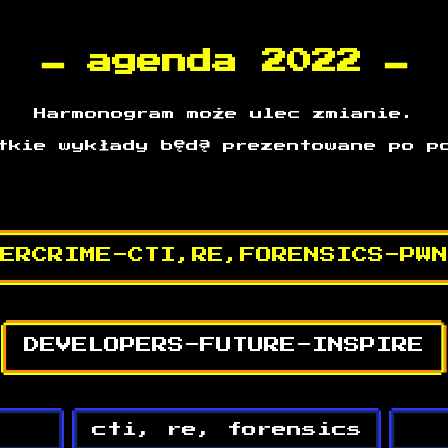
agenda 2022
Harmonogram może ulec zmianie.
tkie wykłady będą prezentowane po p
ERCRIME-CTI,RE,FORENSICS-PWN
DEVELOPERS-FUTURE-INSPIRE
cti, re, forensics