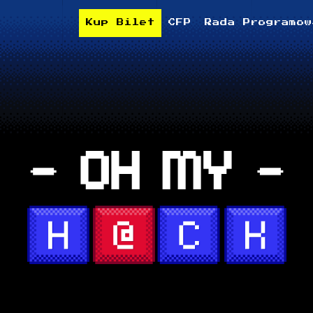
Kup Bilet
CFP
Rada Programow