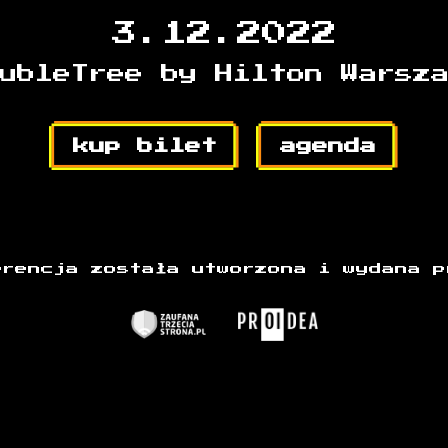
3.12.2022
ubleTree by Hilton Warsz
kup bilet
agenda
erencja została utworzona i wydana p