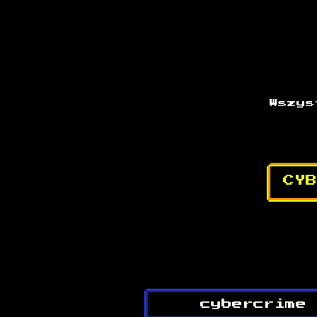
Wszys
CYB
cybercrime