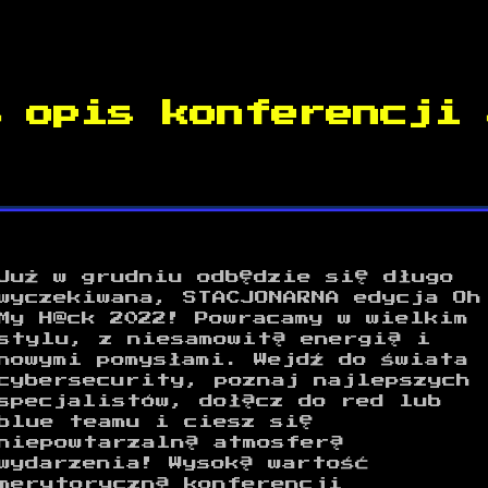
opis konferencji
Już w grudniu odbędzie się długo
wyczekiwana, STACJONARNA edycja Oh
My H@ck 2022! Powracamy w wielkim
stylu, z niesamowitą energią i
nowymi pomysłami. Wejdź do świata
cybersecurity, poznaj najlepszych
specjalistów, dołącz do red lub
blue teamu i ciesz się
niepowtarzalną atmosferą
wydarzenia! Wysoką wartość
merytoryczną konferencji