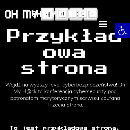
Skip
to
content
Otw
Przykład
owa
strona
Wejdź na wyższy level cyberbezpieczeństwa! Oh
My H@ck to konferencja cybersecurity pod
patronatem merytorycznym serwisu Zaufana
Trzecia Strona.
To jest przykładowa strona.