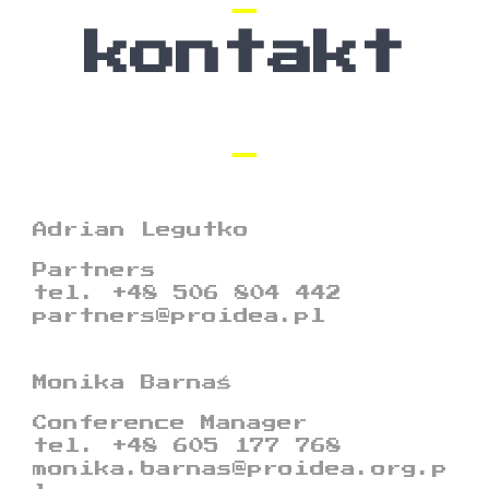
kontakt
Adrian Legutko
Partners
tel. +48 506 804 442
partners@proidea.pl
Monika Barnaś
Conference Manager
tel. +48 605 177 768
monika.barnas@proidea.org.p