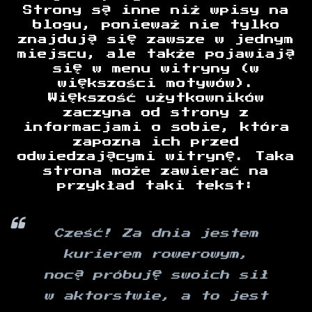
Strony są inne niż wpisy na
blogu, ponieważ nie tylko
znajdują się zawsze w jednym
miejscu, ale także pojawiają
się w menu witryny (w
większości motywów).
Większość użytkowników
zaczyna od strony z
informacjami o sobie, która
zapozna ich przed
odwiedzającymi witrynę. Taka
strona może zawierać na
przykład taki tekst:
Cześć! Za dnia jestem
kurierem rowerowym,
nocą próbuję swoich sił
w aktorstwie, a to jest