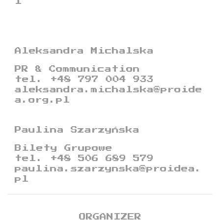
l
Aleksandra Michalska
PR & Communication
tel. +48 797 004 933
aleksandra.michalska@proide
a.org.pl
Paulina Szarzyńska
Bilety Grupowe
tel. +48 506 689 579
paulina.szarzynska@proidea.
pl
ORGANIZER