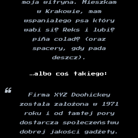
moja witryna. Mieszkam
w Krakowie, mam
wspaniałego psa który
wabi się Reks i lubię
piña coladę (oraz
spacery, gdy pada
deszcz).
…albo coś takiego:
Firma XYZ Doohickey
została założona w 1971
roku i od tamtej pory
dostarcza społeczeństwu
dobrej jakości gadżety.