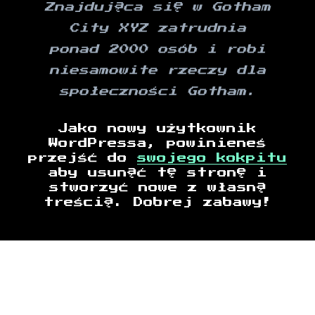
Znajdująca się w Gotham
City XYZ zatrudnia
ponad 2000 osób i robi
niesamowite rzeczy dla
społeczności Gotham.
Jako nowy użytkownik
WordPressa, powinieneś
przejść do
swojego kokpitu
aby usunąć tę stronę i
stworzyć nowe z własną
treścią. Dobrej zabawy!