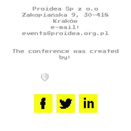
Proidea Sp z o.o
Zakopiańska 9, 30-418
Kraków
e-mail:
events@proidea.org.pl
The conference was created
by: