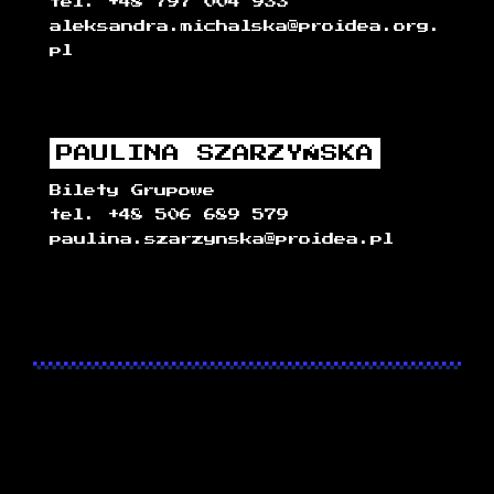
tel. +48 797 004 933
aleksandra.michalska@proidea.org.
pl
PAULINA SZARZYŃSKA
Bilety Grupowe
tel. +48 506 689 579
paulina.szarzynska@proidea.pl