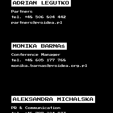
ADRIAN LEGUTKO
Partners
tel. +48 506 804 442
partners@proidea.pl
MONIKA BARNAŚ
Conference Manager
tel. +48 605 177 768
monika.barnas@proidea.org.pl
ALEKSANDRA MICHALSKA
PR & Communication