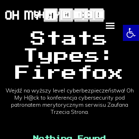
Skip
to
content
Otw
Stats
Types:
Firefox
Wejdź na wyższy level cyberbezpieczeństwa! Oh
My H@ck to konferencja cybersecurity pod
patronatem merytorycznym serwisu Zaufana
Trzecia Strona.
Nothing Found