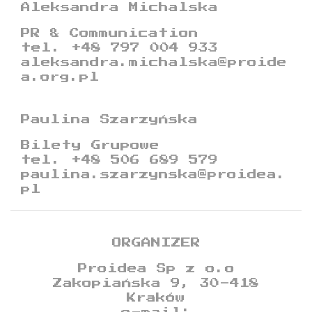
Aleksandra Michalska
PR & Communication
tel. +48 797 004 933
aleksandra.michalska@proide
a.org.pl
Paulina Szarzyńska
Bilety Grupowe
tel. +48 506 689 579
paulina.szarzynska@proidea.
pl
ORGANIZER
Proidea Sp z o.o
Zakopiańska 9, 30-418
Kraków