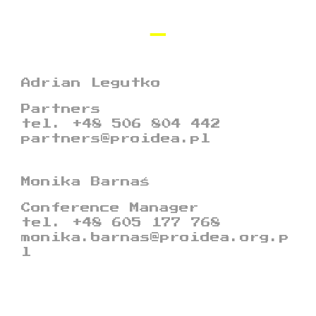
Adrian Legutko
Partners
tel. +48 506 804 442
partners@proidea.pl
Monika Barnaś
Conference Manager
tel. +48 605 177 768
monika.barnas@proidea.org.p
l