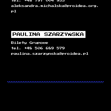
tel. +48 797 004 933
aleksandra.michalska@proidea.org.
pl
PAULINA SZARZYŃSKA
Bilety Grupowe
tel. +48 506 689 579
paulina.szarzynska@proidea.pl