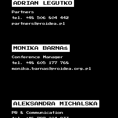
ADRIAN LEGUTKO
Partners
tel. +48 506 804 442
partners@proidea.pl
MONIKA BARNAŚ
Conference Manager
tel. +48 605 177 768
monika.barnas@proidea.org.pl
ALEKSANDRA MICHALSKA
PR & Communication